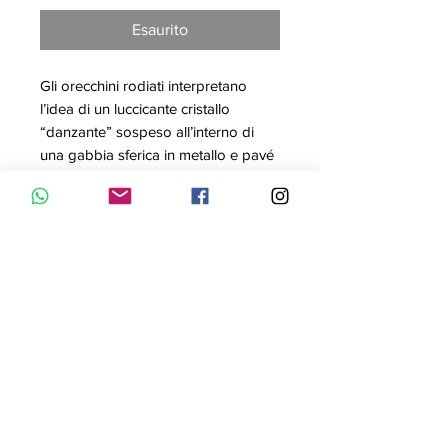
Esaurito
Gli orecchini rodiati interpretano
l’idea di un luccicante cristallo
“danzante” sospeso all’interno di
una gabbia sferica in metallo e pavé
di cristallo. Eleganti e allegri, sono
gioielli che non possono mancare
nel vostro portagioie.
Articolo nr.: 5504652
Collezione: Sparkling Dance
Colore: Bianco
Misura: 2.6x1 cm
Materiale: Placcatura rodio, Cubic
Zirconia