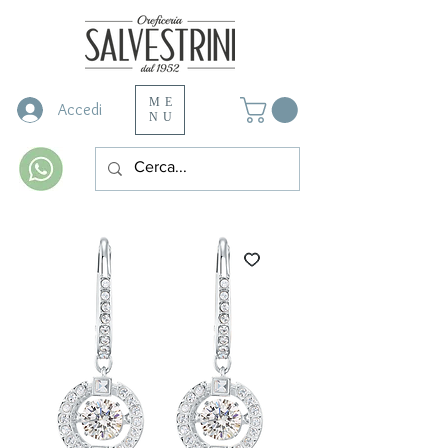
ME
Accedi
NU