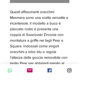
Questi affascinanti orecchini
Mesmera sono una scelta versatile e
incantevole. Il modello a buco è
placcato rodio e presenta una
coppia di Swarovski Zirconia con
montatura a griffe nei tagli Pear e
Square. Indossali come singoli
orecchini a lobo blu o regola
l’altezza della goccia removibile con
taglio Pear per abbinarli meglio al
tuo stile. Un regalo perfetto per
aggiungere eleganza e colore agli
outfit da sera.
Articolo nr.: 5665767
Collezione: Mesmera
Colore: Blu
Dimensione: 1.9 x 0.6 cm