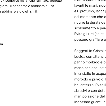
ook semplice ma anche raffinato, perfetto
lavarti le mani, nuo
 i giorni. Il pendente è abbinato a una
es. profumo, lacca 
abbinare a gioielli simili.
dal momento che ci
ridurre la durata de
scolorimento e perdi
Evita gli urti (ad es
possono graffiare o 
cm
Soggetti in Cristall
Lucida con attenzio
panno morbido e pr
mano con acqua tie
in cristallo in acq
morbido e privo di
brillantezza. Evita 
abrasivi e con deter
manipolazione del cr
indossare guanti in