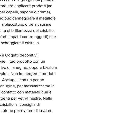
tare e/o applicare prodotti (ad
per capelli, sapone o creme),
ò può danneggiare il metallo e
lla placcatura, oltre a causare
ta di brillantezza del cristallo.
. forti impatti contro oggetti) che
scheggiare il cristallo.
o e Oggetti decorativi:
ne il tuo prodotto con un
ivo di lanugine, oppure lavalo a
pida. Non immergere i prodotti
ua. Asciugali con un panno
 lanugine, per massimizzarne la
il contatto con materiali duri e
genti per vetri/finestre. Nella
istallo, si consiglia di
 cotone per evitare di lasciare