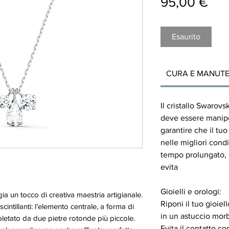
Pre
95,00 €
Esaurito
CURA E MANUTE
Il cristallo Swarovs
deve essere manipo
garantire che il tu
nelle migliori condi
tempo prolungato, o
evita
Gioielli e orologi:
 un tocco di creativa maestria artigianale.
Riponi il tuo gioiel
intillanti: l’elemento centrale, a forma di
in un astuccio morb
etato da due pietre rotonde più piccole.
Evita il contatto con