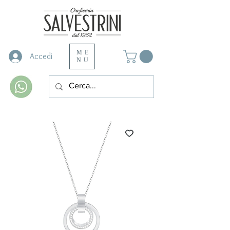
ME
Accedi
NU