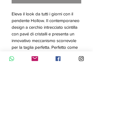
Eleva il look da tutti i giorni con il
pendente Hollow. Il contemporaneo
design a cerchio intrecciato scintilla
con pavé di cristalli e presenta un
innovativo meccanismo scorrevole
per la taglia perfetta. Perfetto come
idea regalo, è abbinato a una
catenina.
Articolo nr.: 5349345
Colore: Bianco
Lunghezza: 75 cm
Dimensione pendente: 2.5x3 cm
Materiale: Cristalli, Placcatura
rodio
Collezione: Hollow