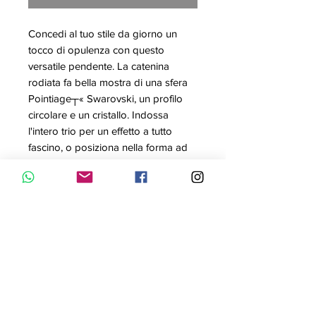
Concedi al tuo stile da giorno un
tocco di opulenza con questo
versatile pendente. La catenina
rodiata fa bella mostra di una sfera
Pointiage┬« Swarovski, un profilo
circolare e un cristallo. Indossa
l'intero trio per un effetto a tutto
fascino, o posiziona nella forma ad
anello soltanto uno dei cristalli per
ottenere un effetto alternativo. Ideale
per ogni occasione, è un'idea dono
perfetta.
Articolo nr.: 5300330
Collezione: Hote
Colore: Grigio
Lunghezza: 38 cm
Dimensione pendente: 1.5x3 cm