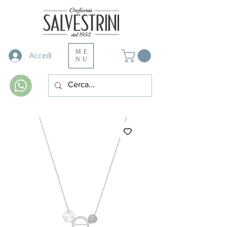
ME
Accedi
NU