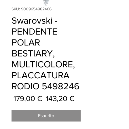
SKU: 9009654982466
Swarovski -
PENDENTE
POLAR
BESTIARY,
MULTICOLORE,
PLACCATURA
RODIO 5498246
Prezzo
Prezzo
 179,00 € 
143,20 €
regolare
scontato
Esaurito