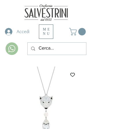
ME
Accedi
NU