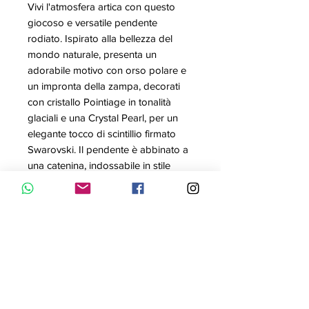
Vivi l'atmosfera artica con questo
giocoso e versatile pendente
rodiato. Ispirato alla bellezza del
mondo naturale, presenta un
adorabile motivo con orso polare e
un impronta della zampa, decorati
con cristallo Pointiage in tonalità
glaciali e una Crystal Pearl, per un
elegante tocco di scintillio firmato
Swarovski. Il pendente è abbinato a
una catenina, indossabile in stile
lungo o corto. Il pendente può
anche essere rimosso per uno
styling pù semplice.
Articolo nr.: 5498246
Collezione: Polar
Colore: Bianco
Lunghezza: 80 cm
Dimensione pendente: