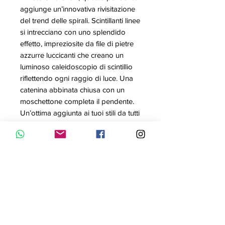
aggiunge un’innovativa rivisitazione
del trend delle spirali. Scintillanti linee
si intrecciano con uno splendido
effetto, impreziosite da file di pietre
azzurre luccicanti che creano un
luminoso caleidoscopio di scintillio
riflettendo ogni raggio di luce. Una
catenina abbinata chiusa con un
moschettone completa il pendente.
Un’ottima aggiunta ai tuoi stili da tutti
i giorni.
Articolo nr.: 5582806
Collezione: Twist
Colore: Azzurro
Lunghezza: 38 cm
Dimensione pendente: 1.6x0.8 cm
Materiale: Placcatura rodio