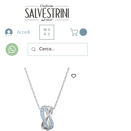
ME
Accedi
NU