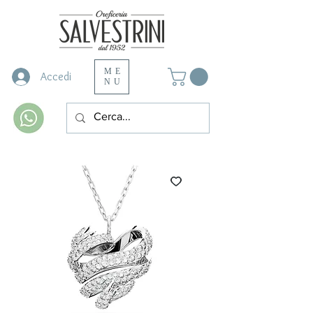
ME
Accedi
NU