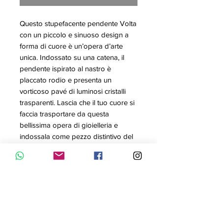
Questo stupefacente pendente Volta
con un piccolo e sinuoso design a
forma di cuore è un’opera d’arte
unica. Indossato su una catena, il
pendente ispirato al nastro è
placcato rodio e presenta un
vorticoso pavé di luminosi cristalli
trasparenti. Lascia che il tuo cuore si
faccia trasportare da questa
bellissima opera di gioielleria e
indossala come pezzo distintivo del
tuo stile. Un regalo perfetto per
un’occasione romantica.
Articolo nr.: 5647584
Collezione: Volta
Colore: Bianco
Lunghezza minima: 40 cm