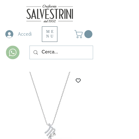
ME
Accedi
NU