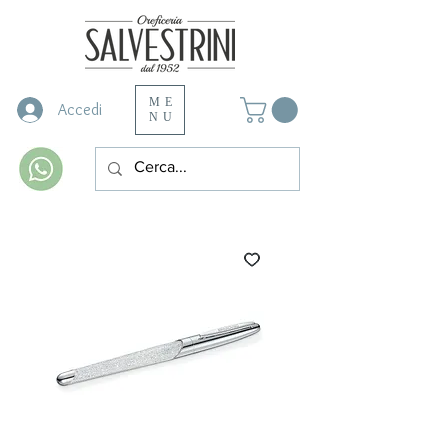
ME
Accedi
NU