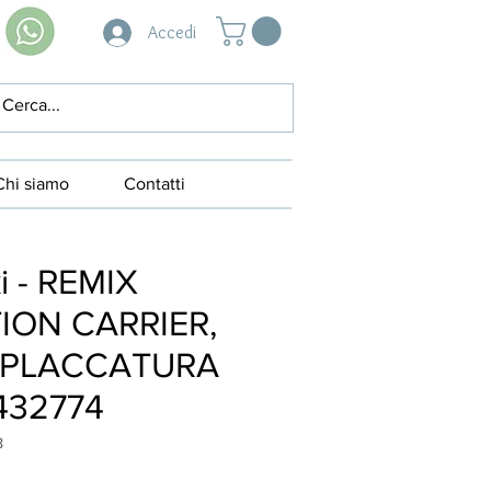
Accedi
Chi siamo
Contatti
i - REMIX
ION CARRIER,
 PLACCATURA
432774
8