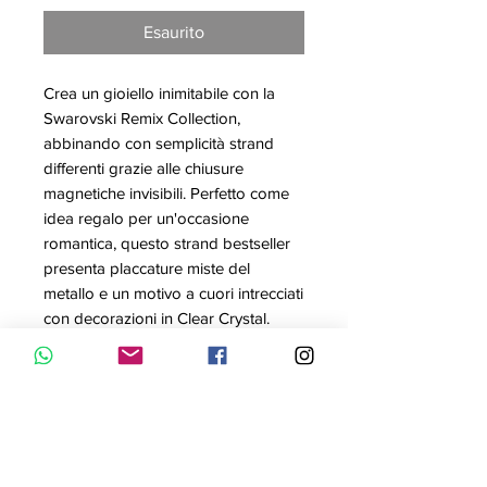
regolare
scontato
Esaurito
Crea un gioiello inimitabile con la
Swarovski Remix Collection,
abbinando con semplicità strand
differenti grazie alle chiusure
magnetiche invisibili. Perfetto come
idea regalo per un'occasione
romantica, questo strand bestseller
presenta placcature miste del
metallo e un motivo a cuori intrecciati
con decorazioni in Clear Crystal.
Indossalo da solo come un
bracciale, oppure aggiungi altri
strand per creare un choker, una
collana o un bracciale a doppio giro
personalizzati.