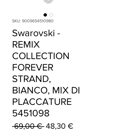
SKU: 9009654510980
Swarovski -
REMIX
COLLECTION
FOREVER
STRAND,
BIANCO, MIX DI
PLACCATURE
5451098
Prezzo
Prezzo
 69,00 € 
48,30 €