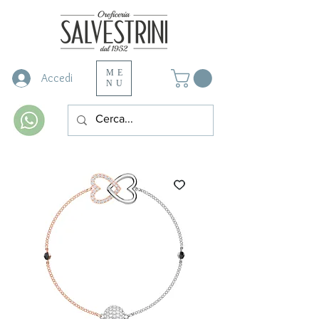
ME
Accedi
NU