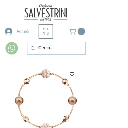
ME
Accedi
NU