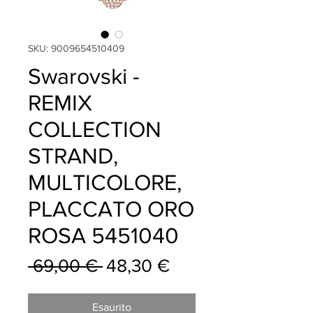
SKU: 9009654510409
Swarovski -
REMIX
COLLECTION
STRAND,
MULTICOLORE,
PLACCATO ORO
ROSA 5451040
Prezzo
Prezzo
 69,00 € 
48,30 €
regolare
scontato
Esaurito