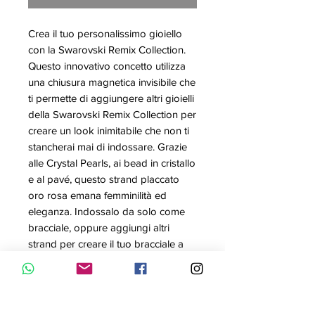
Crea il tuo personalissimo gioiello
con la Swarovski Remix Collection.
Questo innovativo concetto utilizza
una chiusura magnetica invisibile che
ti permette di aggiungere altri gioielli
della Swarovski Remix Collection per
creare un look inimitabile che non ti
stancherai mai di indossare. Grazie
alle Crystal Pearls, ai bead in cristallo
e al pavé, questo strand placcato
oro rosa emana femminilità ed
eleganza. Indossalo da solo come
bracciale, oppure aggiungi altri
strand per creare il tuo bracciale a
doppio giro, choker o collana
personalizzati. Non dimenticare che
questo prodotto non è regolabile
perciò, per un comfort ottimale, non