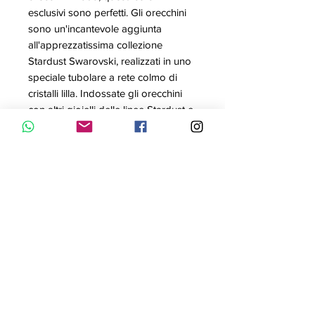
esclusivi sono perfetti. Gli orecchini
sono un'incantevole aggiunta
all'apprezzatissima collezione
Stardust Swarovski, realizzati in uno
speciale tubolare a rete colmo di
cristalli lilla. Indossate gli orecchini
con altri gioielli delle linee Stardust e
Slake per uno stile che non passa
inosservato. I gioielli misurano 5 cm
di lunghezza e sono placcati palladio
per amplificarne la brillantezza.
Articolo nr.: 5198211
Collezione: Stardust
Colore: Lilla
Diametro: 5 cm