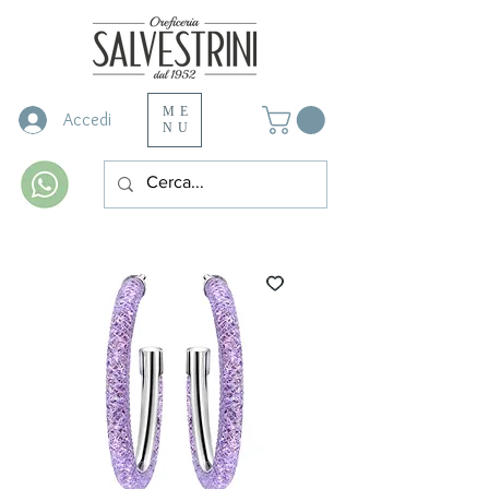
ME
Accedi
NU