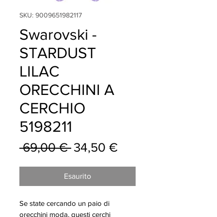
SKU: 9009651982117
Swarovski -
STARDUST
LILAC
ORECCHINI A
CERCHIO
5198211
Prezzo
Prezzo
 69,00 € 
34,50 €
regolare
scontato
Esaurito
Se state cercando un paio di
orecchini moda, questi cerchi