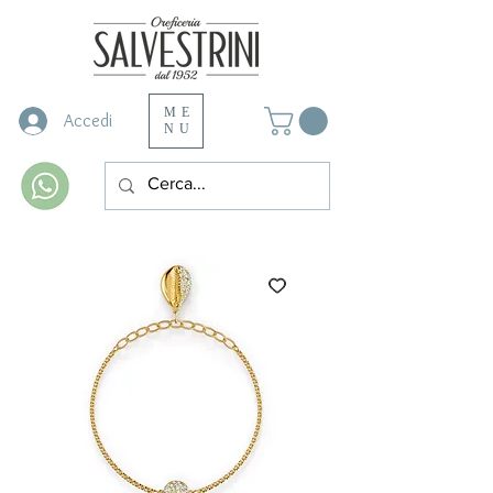
ME
Accedi
NU