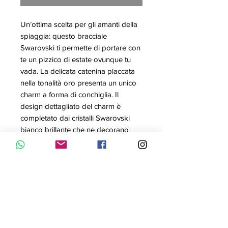
Un’ottima scelta per gli amanti della
spiaggia: questo bracciale
Swarovski ti permette di portare con
te un pizzico di estate ovunque tu
vada. La delicata catenina placcata
nella tonalità oro presenta un unico
charm a forma di conchiglia. Il
design dettagliato del charm è
completato dai cristalli Swarovski
bianco brillante che ne decorano
metà. Questo bracciale Swarovski si
abbina alla perfezione ad outfit
semplici dai colori vivaci ed è un
dolce regalo per ogni occasione.
Taglia: M
Articolo nr.: 5521347
Collezione: Swarovski Remix