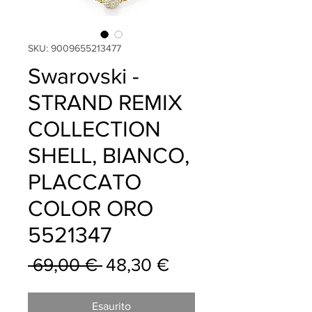
SKU: 9009655213477
Swarovski -
STRAND REMIX
COLLECTION
SHELL, BIANCO,
PLACCATO
COLOR ORO
5521347
Prezzo
Prezzo
 69,00 € 
48,30 €
regolare
scontato
Esaurito