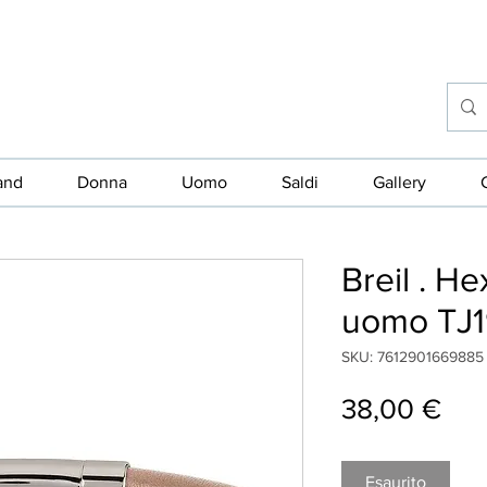
and
Donna
Uomo
Saldi
Gallery
Breil . H
uomo TJ
SKU: 7612901669885
Pre
38,00 €
Esaurito