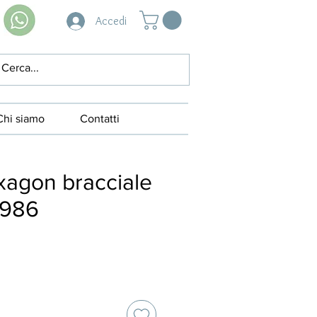
Accedi
Chi siamo
Contatti
exagon bracciale
1986
zzo