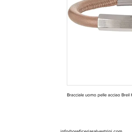
Bracciale uomo pelle acciao Brei
info@oreficeriasalvestrini.com