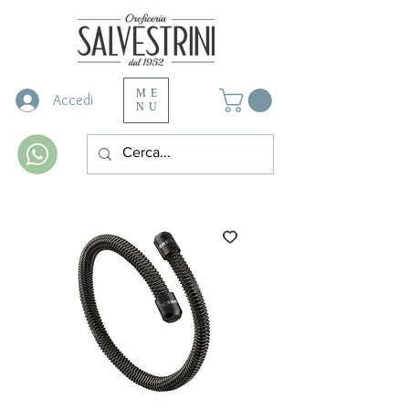
ME
Accedi
NU