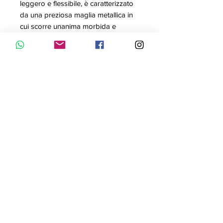
leggero e flessibile, è caratterizzato
da una preziosa maglia metallica in
cui scorre unanima morbida e
malleabile. In questa versione, la
maglia è in acciaio IP gun satinato e
la lunghezza è perfetta per essere
modellata intorno al polso. Un
gioiello dal carattere maschile e dallo
stile unisex adatto anche a un
pubblico femminile dalla forte
personalità
Contattaci con WhatsApp
Informativa Privacy
© 2023 by Bijou. Proudly created with
Wix.com