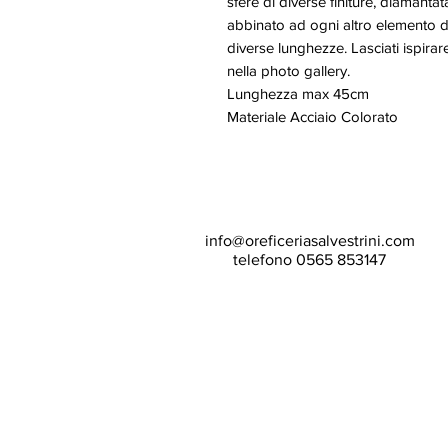
sfere di diverse finiture, diamant
abbinato ad ogni altro elemento de
diverse lunghezze. Lasciati ispira
nella photo gallery.
Lunghezza max 45cm
Materiale Acciaio Colorato
info@oreficeriasalvestrini.com
telefono 0565 853147