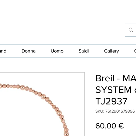
and
Donna
Uomo
Saldi
Gallery
Breil - 
SYSTEM c
TJ2937
SKU: 7612901679396
Pre
60,00 €