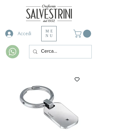
ME
Accedi
NU