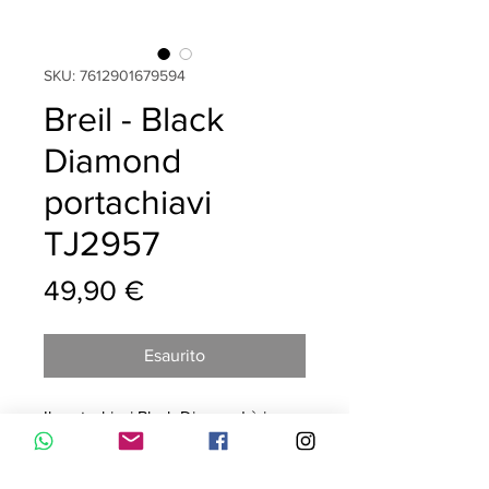
SKU: 7612901679594
Breil - Black
Diamond
portachiavi
TJ2957
Prezzo
49,90 €
Esaurito
Il portachiavi Black Diamond è in
acciaio ed è reso prezioso dalla
presenza di un diamante naturale