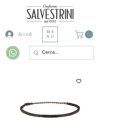
ME
Accedi
NU