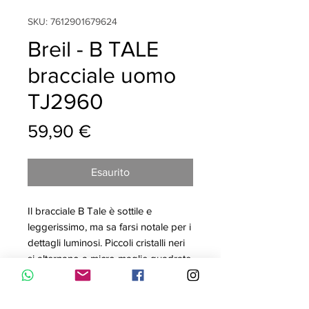
SKU: 7612901679624
Breil - B TALE
bracciale uomo
TJ2960
Prezzo
59,90 €
Esaurito
Il bracciale B Tale è sottile e
leggerissimo, ma sa farsi notale per i
dettagli luminosi. Piccoli cristalli neri
si alternano a micro maglie quadrate
che rendono lindosso morbido e
piacevole. Da indossare da solo o
accoppiato ad altri bracciali.