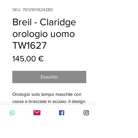
SKU: 7612901624280
Breil - Claridge
orologio uomo
TW1627
Prezzo
145,00 €
Esaurito
Orologio solo tempo maschile con
cassa e bracciale in acciaio. Il design
è pulito e ricercato e le anse
allungate garantiscono l'armonia
delle forme.
Cassa 40 mm
Impermeabile 100 m