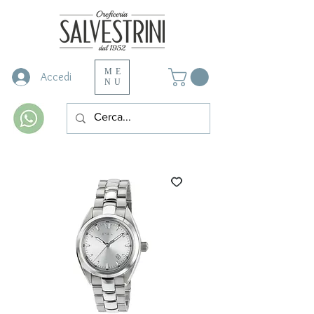
ME
Accedi
NU