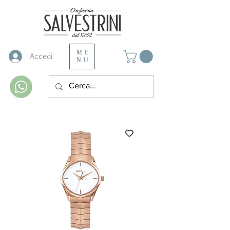
ME
Accedi
NU