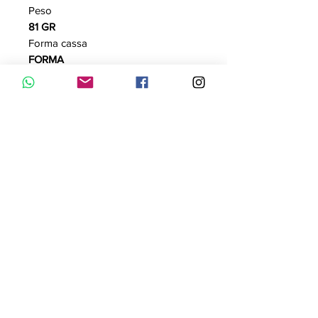
Peso
81 GR
Forma cassa
FORMA
Diametro cassa
32MM
Altezza cassa
0,64CM
Tipo movimento
SOLO TEMPO - 3H
Sfere
IP ROSE GOLD
Tipo quadrante
ANALOGICO
Colore quadrante
BIANCO
Calendario
No
Tipo vetro