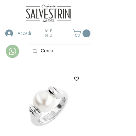
ME
Accedi
NU