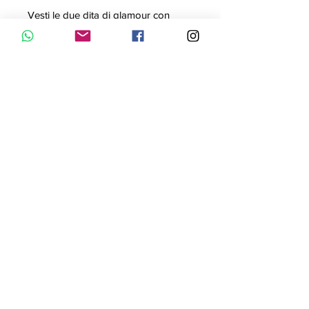
Vesti le due dita di glamour con
questo esclusivo anello solitario in
cui risalta unelegante perla bianca.
Realizzato in metallo bagnato
nellargento questo gioiello è stato
realizzato in maniera interamente
artigianale in Spagna da UNOde50.
Misura 12
Contattaci con WhatsApp
Informativa Privacy
© 2023 by Bijou. Proudly created with
Wix.com