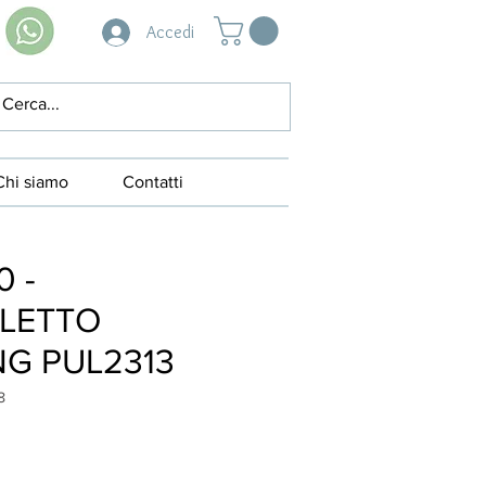
Accedi
Chi siamo
Contatti
0 -
LETTO
G PUL2313
8
ezzo