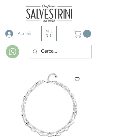
ME
Accedi
NU