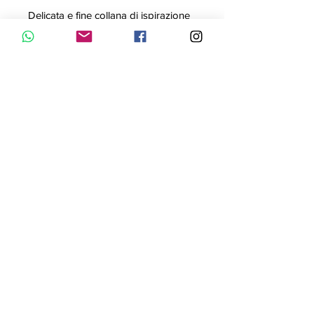
Delicata e fine collana di ispirazione
orientale, di metallo bagnato
nell’argento. Si tratta di un gioiello
inconfondibile di UNOde50,
realizzato a mano in Spagna.
Presenta barrette carrè e diciasette
elementi di forma romboidale, rifiniti
con cristalli sfaccettati bianchi.
Contattaci con WhatsApp
Informativa Privacy
© 2023 by Bijou. Proudly created with
Wix.com