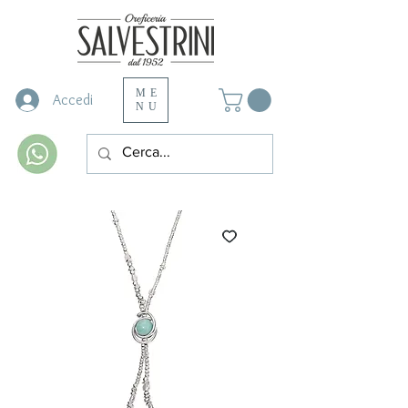
ME
Accedi
NU