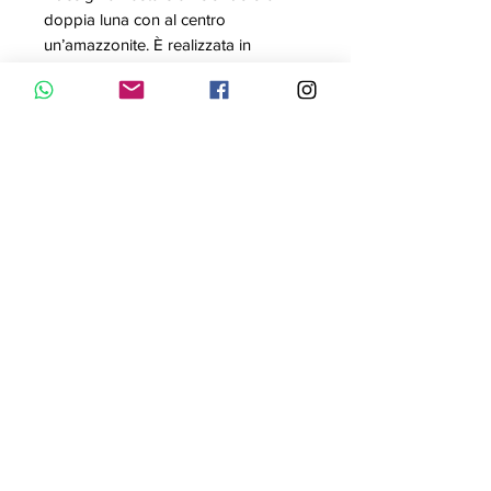
doppia luna con al centro
un’amazzonite. È realizzata in
Spagna completamente a mano, in
un’esclusiva lega di metalli placcati
argento. La chiusura a moschettone
permette di regolare la collana alla
misura desiderata e il suo peso è di
98 g. Abbinala agli altri pezzi della
collezione per essere sempre alla
moda con i gioielli del momento.
Contattaci con WhatsApp
Informativa Privacy
© 2023 by Bijou. Proudly created with
Wix.com