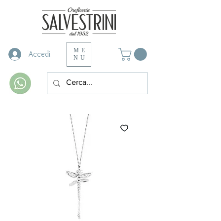
ME
Accedi
NU