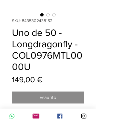
SKU: 8435302438152
Uno de 50 -
Longdragonfly -
COL0976MTL00
00U
Prezzo
149,00 €
Esaurito
Collana lunga bagnata in argento
che combina un pendente a forma di
libellula in bagno d’argento.