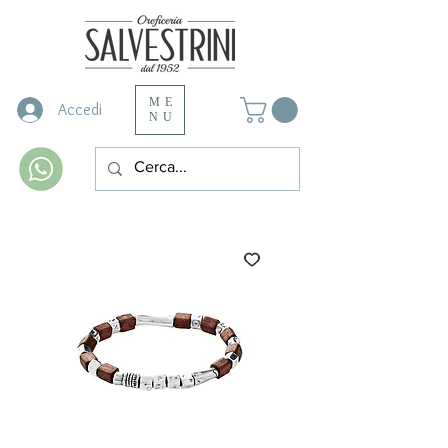
ME
Accedi
NU