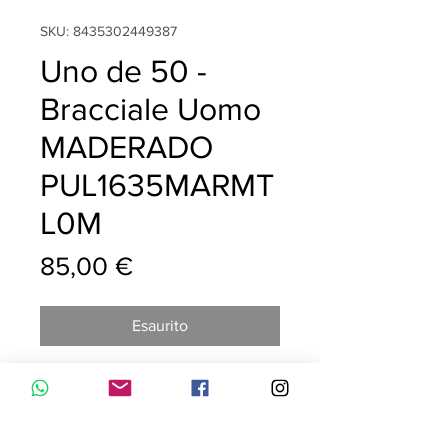
SKU: 8435302449387
Uno de 50 -
Bracciale Uomo
MADERADO
PUL1635MARMT
L0M
Prezzo
85,00 €
Esaurito
Bracciale di legno con elementi in
metallo a forma di matita bagnato in
argento. Elastico. Caratteristico di