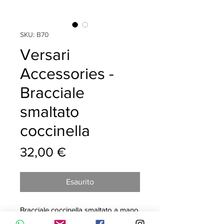
SKU: B70
Versari
Accessories -
Bracciale
smaltato
coccinella
Prezzo
32,00 €
Esaurito
Bracciale coccinella smaltato a mano,
in argento 925°%, galvanica oro rosa