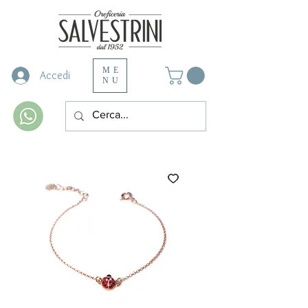
ME
Accedi
NU