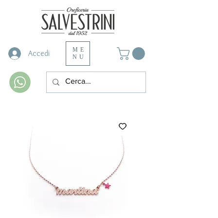
ME
Accedi
NU