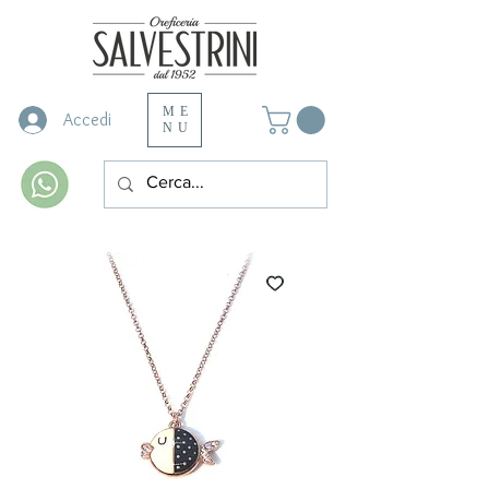
ME
Accedi
NU