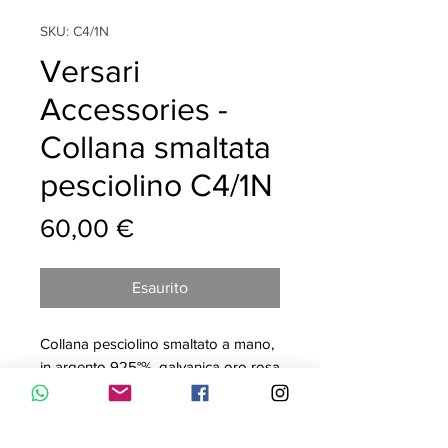
SKU: C4/1N
Versari
Accessories -
Collana smaltata
pesciolino C4/1N
Prezzo
60,00 €
Esaurito
Collana pesciolino smaltato a mano,
in argento 925°%, galvanica oro rosa
18kt, MADE IN ITALY. Questa
collana è composta da una catena a
maglia rollò con un ciondolo