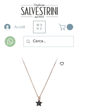
ME
Accedi
NU