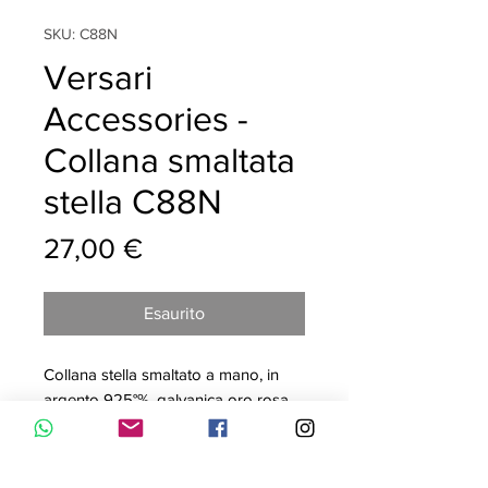
SKU: C88N
Versari
Accessories -
Collana smaltata
stella C88N
Prezzo
27,00 €
Esaurito
Collana stella smaltato a mano, in
argento 925°%, galvanica oro rosa
18kt, MADE IN ITALY. Questa
collana è composta da una catena a
maglia rollò con un ciondolo